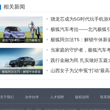
相关新闻
骁龙芯成为5G时代玩手机游
极狐汽车考拉——北汽极狐
极狐阿尔法T5：解锁午休新
极狐汽车考拉——北汽极狐引
当家庭的守护者，极狐汽车
践行金融为民 扎实做好五篇
山西女子为父申冤“打动”最
极狐阿尔法T5：解锁午休新姿
关于我们
合作伙伴
人才招聘
版权说明
联系