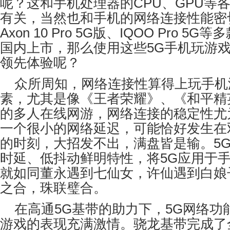
呢？这和手机处理器的
CPU
、
GPU
等
有关，当然也和手机的网络连接性能密
Axon 10 Pro 5G
版、
IQOO Pro 5G
等多
国内上市，那么使用这些
5G
手机玩游
领先体验呢？
众所周知，网络连接性算得上玩手机
素，尤其是像《王者荣耀》、《和平精
的多人在线网游，网络连接的稳定性尤
一个很小的网络延迟，可能恰好发生在
的时刻，大招发不出，满盘皆是输。
5
时延、低抖动鲜明特性，将
5G
应用于
就如同董永遇到七仙女，许仙遇到白娘
之合，珠联璧合。
在高通
5G
基带的助力下，
5G
网络功
游戏的表现充满激情。骁龙基带完成了