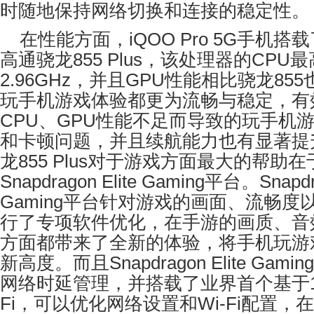
时随地保持网络切换和连接的稳定性。
在性能方面，
iQOO Pro 5G
手机搭载
高通骁龙
855 Plus
，该处理器的
CPU
最
2.96GHz
，并且
GPU
性能相比骁龙
855
玩手机游戏体验都更为流畅与稳定，有
CPU
、
GPU
性能不足而导致的玩手机
和卡顿问题，并且续航能力也有显著提
龙
855 Plus
对于游戏方面最大的帮助在
Snapdragon Elite Gaming
平台。
Snapdr
Gaming
平台针对游戏的画面、流畅度
行了专项软件优化，在手游的画质、音
方面都带来了全新的体验，将手机玩游
新高度。而且
Snapdragon Elite Gaming
网络时延管理，并搭载了业界首个基于
Fi
，可以优化网络设置和
Wi-Fi
配置，在