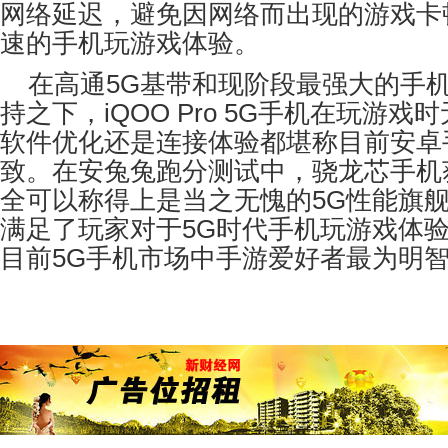
网络延迟，避免因网络而出现的游戏卡
速的手机玩游戏体验。
在高通
5G
基带和现阶段最强大的手
持之下，
iQOO Pro 5G
手机在玩游戏时
软件优化还是连接体验都堪称目前安卓
致。在安兔兔跑分测试中，骁龙芯手机
全可以称得上是当之无愧的
5G
性能旗
满足了玩家对于
5G
时代手机玩游戏体
目前
5G
手机市场中手游爱好者最为明