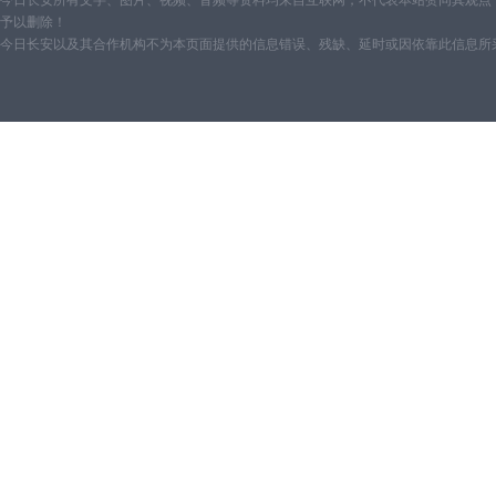
今日长安所有文字、图片、视频、音频等资料均来自互联网，不代表本站赞同其观点
予以删除！
今日长安以及其合作机构不为本页面提供的信息错误、残缺、延时或因依靠此信息所