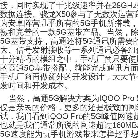
接，同时实现了千兆级速率并在
28GHz
数据连接。骁龙
X50
参与了无数次运营
为安卓阵营几乎所有的
5G
手机所搭载
熟和完善的一款
5G
基带产品。当然，
5G
基带支持，高通还将
5G
通讯所需要
大、信号发射接收等一系列通讯必备组
十分精巧的模组之中，手机厂商只要使
的高通
5G
基带搭配，就能完成通讯方
手机厂商再做额外的开发设计，大大节
发时间和开发成本。
当然，高通
5G
解决方案为
IQOO Pro
仅是亲民的价格，更多的还是极致的网
试，我们看到
iQOO Pro
的
5G
峰值网速
也就是我们通常所说的网速超过
160MB
5G
速度能为玩手机游戏带来怎样超乎