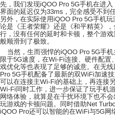
先，我们发现
iQOO Pro 5G
手机在进入
界面的延迟仅为
33ms
，完全感受不到
另外，在实际使用
iQOO Pro 5G
手机玩
论是《王者荣耀》还是《和平精英》，
行，没有任何的延时和卡顿，整个游戏
般顺滑到了极致。
当然，生而强悍的
iQOO Pro 5G
手机
限于
5G
速度，在
Wi-Fi
连接、硬件配置
戏优化等也表现了足够的诚意。在无线
Pro 5G
手机配备了最新的双
WiFi
加速技
可以在连接主
Wi-Fi
的基础上，再连接
Wi-Fi
同时工作，进一步保证了玩手机
网络体验，就算是在干扰环境下也不会
玩游戏的卡顿问题。同时借助
Net Turb
iQOO Pro
还可以智能的在
WiFi
与
5G
网