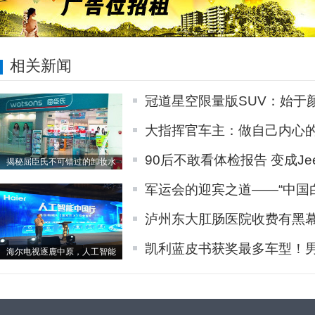
相关新闻
冠道星空限量版SUV：始于
大指挥官车主：做自己内心
90后不敢看体检报告 变成Je
揭秘屈臣氏不可错过的卸妆水
军运会的迎宾之道——“中国
泸州东大肛肠医院收费有黑
凯利蓝皮书获奖最多车型！
海尔电视逐鹿中原，人工智能