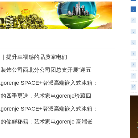
五
3
冰
4
四
5
冰
6
端
7
义｜提升幸福感的品质家电们
SP
8
装饰公司西北分公司团总支开展“迎五
嵌
9
orenje SPACE+奢派高端嵌入式冰箱：
家
10
的四季更迭，艺术家电gorenje珍藏四
冰
orenje SPACE+奢派高端嵌入式冰箱：
的储鲜秘籍：艺术家电gorenje 高端嵌