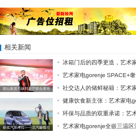
相关新闻
冰箱门后的四季更迭，艺术家电
艺术家电gorenje SPAC
社交达人的储鲜秘籍：艺术家电g
易站集团与纵邦赶芒联合发布
健康饮食新主张：艺术家电gore
环保与品质的双重承诺：艺术家
艺术家电gorenje全嵌三
极狐汽车考拉——北汽极狐引