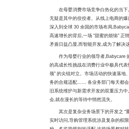
在母婴消费市场竞争白热化的当下,能服
无疑是其中的佼佼者。从线上电商的爆
深入到全球 30 余国的市场布局,Bab
高速增长的背后,一场 “甜蜜的烦恼” 
矛盾日益凸显,而智能开发,成为了解决
作为母婴行业的领导者,Babyca
的高成长性挑战在消费行业中极具代表性。
颈” 的尖锐对立。市场活动的快速落
务的合规适配…… 各业务部门每天都
旧系统维护与新需求开发的双重压力中
会,就在漫长的等待中悄然流失。
其次是复杂业务场景下的开发之 “重
实时访问,导购管理系统涉及复杂的权
种、多监管规则的适配,这些场景都对技