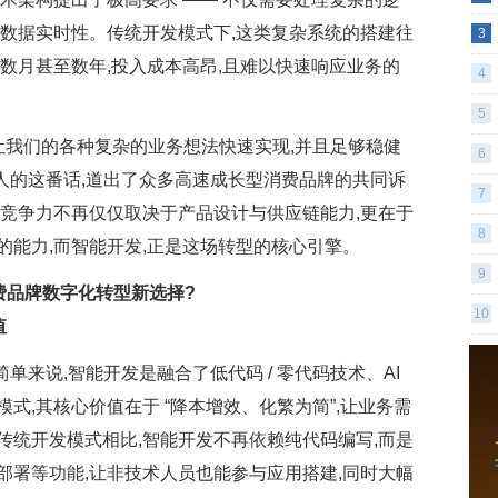
与数据实时性。传统开发模式下,这类复杂系统的搭建往
宇
3
数月甚至数年,投入成本高昂,且难以快速响应业务的
鱼帝
4
通给
5
让我们的各种复杂的业务想法快速实现,并且足够稳健
讯
6
关负责人的这番话,道出了众多高速成长型消费品牌的共同诉
新
7
心竞争力不再仅仅取决于产品设计与供应链能力,更在于
景
8
的能力,而智能开发,正是这场转型的核心引擎。
名
9
费品牌数字化转型新选择?
10
值
联
单来说,智能开发是融合了低代码 / 零代码技术、AI
式,其核心价值在于 “降本增效、化繁为简”,让业务需
传统开发模式相比,智能开发不再依赖纯代码编写,而是
部署等功能,让非技术人员也能参与应用搭建,同时大幅