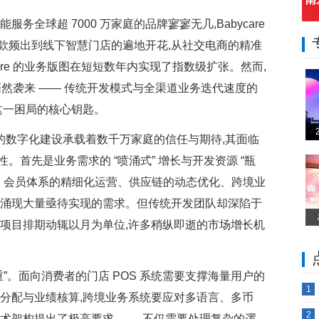
务全球超 7000 万家庭的品牌寥寥无几,Babycare
款频出到线下智慧门店的遍地开花,从社交电商的精准
ycare 的业务版图在短短数年内实现了指数级扩张。然而,
正悄然袭来 —— 传统开发模式与全渠道业务迭代速度的
这一困局的核心钥匙。
re 的数字化建设承载着数千万家庭的信任与期待,其面临
首先是业务需求的 “喷涌式” 增长与开发资源 “瓶
地、会员体系的精细化运营、供应链的动态优化、跨境业
会涌现大量亟待实现的需求。但传统开发团队却深陷于
,项目排期动辄以月为单位,许多稍纵即逝的市场增长机
”。面向消费者的门店 POS 系统需要支撑海量用户的
1
限分配与业绩核算,跨境业务系统要应对多语言、多币
家
2
术架构提出了极高要求 —— 不仅需要处理复杂的逻