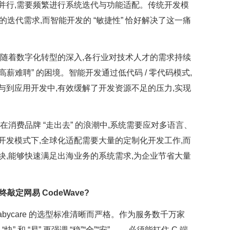
并行,需要频繁进行系统迭代与功能适配。传统开发模
的迭代需求,而智能开发的 “敏捷性” 恰好解决了这一痛
随着数字化转型的深入,各行业对技术人才的需求持续
高薪难聘” 的困境。智能开发通过低代码 / 零代码模式,
与到应用开发中,有效缓解了开发资源不足的压力,实现
在消费品牌 “走出去” 的浪潮中,系统需要应对多语言、
开发模式下,全球化适配需要大量的定制化开发工作,而
块,能够快速满足出海业务的系统需求,为企业节省大量
终敲定网易 CodeWave?
bycare 的选型标准清晰而严格。作为服务数千万家
和 “易”,更强调 “稳”“全”“安”—— 必须能扛住 C 端