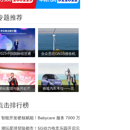
专题推荐
2025中国国际信息通
合众思壮GNSS接收机
易站集团与纵邦赶芒
极狐汽车考拉——北
点击排行榜
智能开发硬核赋能！Babycare 服务 7000 万
庭，
潮玩星球登陆都市！5G动力电竞乐园开启元