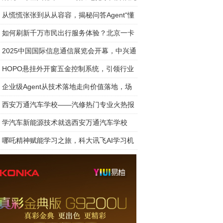
宙派对
从慌慌张张到从从容容，揭秘问答Agent“懂
”
如何刷新千万市民出行服务体验？北京一卡
出“
2025中国国际信息通信展览会开幕，中兴通
王翔分
HOPO悬挂外开窗五金控制系统，引领行业
风尚
企业级Agent从技术落地走向价值落地，场
应用是
西安万通汽车学校——汽修热门专业火热报
中！
学汽车新能源技术就选西安万通汽车学校
哪吒精神赋能学习之旅，科大讯飞AI学习机
名款燃