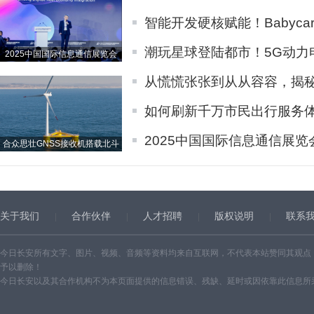
智能开发硬核赋能！Babycare
潮玩星球登陆都市！5G动力
2025中国国际信息通信展览会
从慌慌张张到从从容容，揭秘问
如何刷新千万市民出行服务
2025中国国际信息通信展
合众思壮GNSS接收机搭载北斗
关于我们
合作伙伴
人才招聘
版权说明
联系
今日长安所有文字、图片、视频、音频等资料均来自互联网，不代表本站赞同其观点
予以删除！
今日长安以及其合作机构不为本页面提供的信息错误、残缺、延时或因依靠此信息所