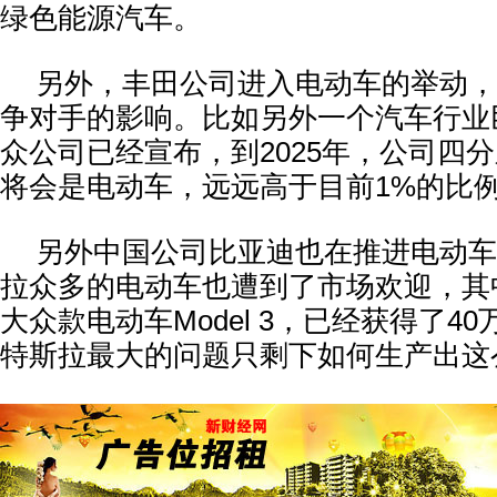
绿色能源汽车。
另外，丰田公司进入电动车的举动，
争对手的影响。比如另外一个汽车行业
众公司已经宣布，到2025年，公司四
将会是电动车，远远高于目前1%的比
另外中国公司比亚迪也在推进电动车
拉众多的电动车也遭到了市场欢迎，其
大众款电动车Model 3，已经获得了4
特斯拉最大的问题只剩下如何生产出这