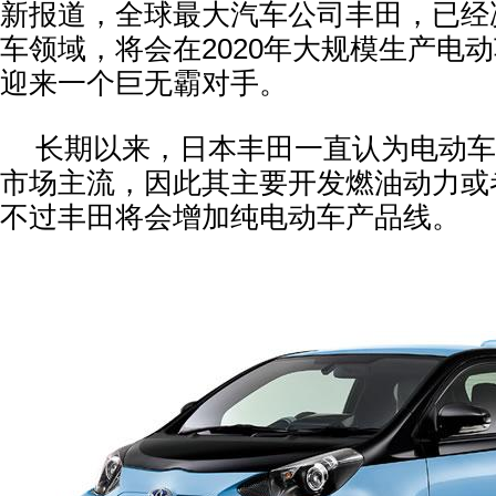
新报道，全球最大汽车公司丰田，已经
车领域，将会在2020年大规模生产电
迎来一个巨无霸对手。
长期以来，日本丰田一直认为电动车
市场主流，因此其主要开发燃油动力或
不过丰田将会增加纯电动车产品线。