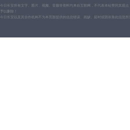
今日长安所有文字、图片、视频、音频等资料均来自互联网，不代表本站赞同其观点
予以删除！
今日长安以及其合作机构不为本页面提供的信息错误、残缺、延时或因依靠此信息所