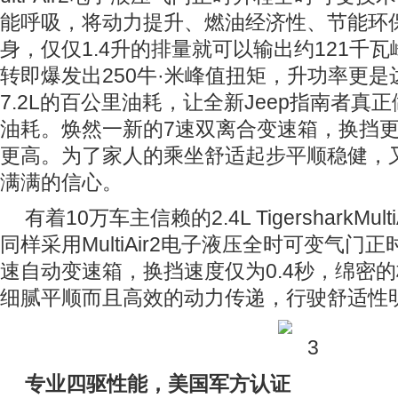
能呼吸，将动力提升、燃油经济性、节能环
身，仅仅1.4升的排量就可以输出约121千瓦
转即爆发出250牛·米峰值扭矩，升功率更是
7.2L的百公里油耗，让全新Jeep指南者真
油耗。焕然一新的7速双离合变速箱，换挡
更高。为了家人的乘坐舒适起步平顺稳健，
满满的信心。
有着10万车主信赖的2.4L TigersharkMu
同样采用MultiAir2电子液压全时可变气门
速自动变速箱，换挡速度仅为0.4秒，绵密
细腻平顺而且高效的动力传递，行驶舒适性
专业四驱性能，美国军方认证