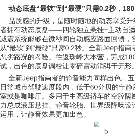
动态底盘“最软”到“最硬”只需
0.2
秒，
180
品质感的升级，是随时随地的动态享受升级
者拥有动态底盘——四轮独立悬挂+主动自
减震系统能够在微秒间自动感应路面回馈，
从“最软”到“最硬”只需0.2秒。全新Jeep
恶劣路况的考验。往返珠峰大本营，完成18
试，出色的底盘调校让零碎震动消弭于无形
全新Jeep指南者的静音能力同样出色。
日常城市驾驶速度段内，低于60分贝的宁静
室或是咖啡厅。多用于中高级轿车的空腔隔
力总成液压悬挂、静音轮胎、世界级降噪设
运用，让静音效果更加出色。