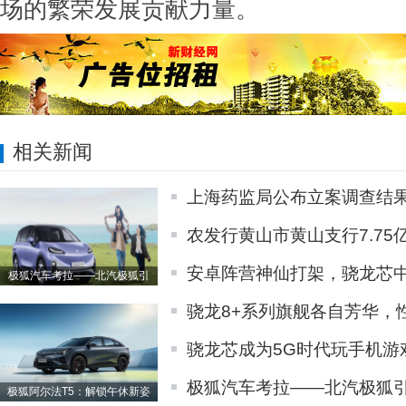
场的繁荣发展贡献力量。
相关新闻
上海药监局公布立案调查结
农发行黄山市黄山支行7.75
安卓阵营神仙打架，骁龙芯
极狐汽车考拉——北汽极狐引
骁龙8+系列旗舰各自芳华，
骁龙芯成为5G时代玩手机游
极狐汽车考拉——北汽极狐
极狐阿尔法T5：解锁午休新姿