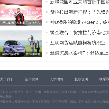
新疆花园乳业荣膺首批中国
货拉拉出海新征程：「先锋系统
神U潜质的骁龙7+Gen2，
易站集团与纵邦赶芒联合发布
警企联合，货拉拉与济南七
互联网货运赋能柯桥纺织业
丝滑凉感水柔棉T：舒适至上
极狐汽车考拉——北汽极狐引
关于我们
合作伙伴
人才招聘
版权说明
联系
今日长安所有文字、图片、视频、音频等资料均来自互联网，不代表本站赞同其观点
予以删除！
今日长安以及其合作机构不为本页面提供的信息错误、残缺、延时或因依靠此信息所