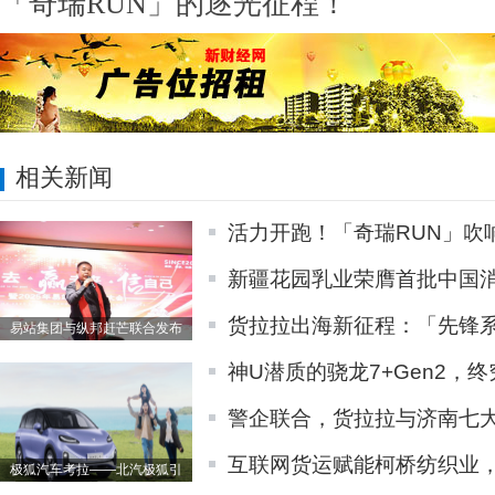
「奇瑞RUN」的逐光征程！
相关新闻
活力开跑！「奇瑞RUN」吹
新疆花园乳业荣膺首批中国
货拉拉出海新征程：「先锋系统
易站集团与纵邦赶芒联合发布
神U潜质的骁龙7+Gen2，
警企联合，货拉拉与济南七
互联网货运赋能柯桥纺织业
极狐汽车考拉——北汽极狐引