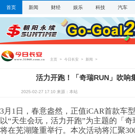
首页
新闻
财经
娱乐
科技
汽车
主页
>
今日长安
>
新闻
>
活力开跑！「奇瑞RUN」吹响
2025-02-27 17:10 来源：本站
3月1日，春意盎然，正值iCAR首款车
以“天生会玩，活力开跑”为主题的「奇
将在芜湖隆重举行。本次活动将汇聚30