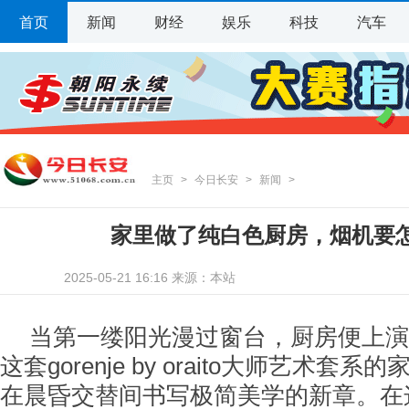
首页
新闻
财经
娱乐
科技
汽车
主页
>
今日长安
>
新闻
>
家里做了纯白色厨房，烟机要
2025-05-21 16:16 来源：本站
当第一缕阳光漫过窗台，厨房便上演
这套gorenje by oraito大师艺术套
在晨昏交替间书写极简美学的新章。在