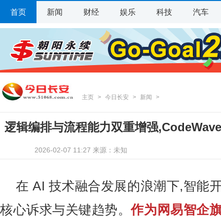
首页
新闻
财经
娱乐
科技
汽车
主页
>
今日长安
>
新闻
>
逻辑编排与流程能力双重增强,CodeWave
2026-02-07 11:27 来源：未知
正式发
在 AI 技术融合发展的浪潮下,智
核心诉求与关键趋势。
作为
网易智企