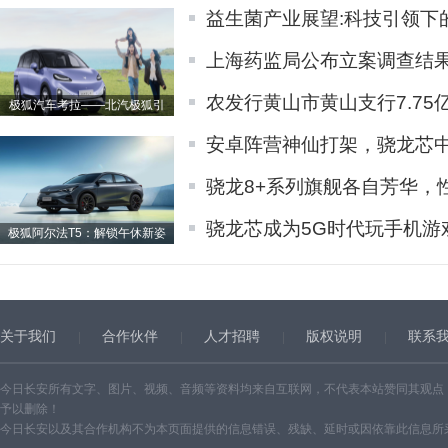
益生菌产业展望:科技引领下
上海药监局公布立案调查结
农发行黄山市黄山支行7.75
极狐汽车考拉——北汽极狐引
安卓阵营神仙打架，骁龙芯
骁龙8+系列旗舰各自芳华，
骁龙芯成为5G时代玩手机游
极狐阿尔法T5：解锁午休新姿
关于我们
合作伙伴
人才招聘
版权说明
联系
今日长安所有文字、图片、视频、音频等资料均来自互联网，不代表本站赞同其观点
予以删除！
今日长安以及其合作机构不为本页面提供的信息错误、残缺、延时或因依靠此信息所