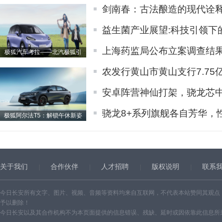
剑南春：古法酿造的现代诠
益生菌产业展望:科技引领下
上海药监局公布立案调查结
极狐汽车考拉——北汽极狐引
农发行黄山市黄山支行7.75
安卓阵营神仙打架，骁龙芯
骁龙8+系列旗舰各自芳华，
极狐阿尔法T5：解锁午休新姿
关于我们
合作伙伴
人才招聘
版权说明
联系
今日长安所有文字、图片、视频、音频等资料均来自互联网，不代表本站赞同其观点
予以删除！
今日长安以及其合作机构不为本页面提供的信息错误、残缺、延时或因依靠此信息所