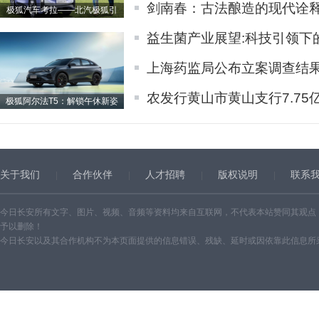
剑南春：古法酿造的现代诠
极狐汽车考拉——北汽极狐引
益生菌产业展望:科技引领下
上海药监局公布立案调查结
农发行黄山市黄山支行7.75
极狐阿尔法T5：解锁午休新姿
关于我们
合作伙伴
人才招聘
版权说明
联系
今日长安所有文字、图片、视频、音频等资料均来自互联网，不代表本站赞同其观点
予以删除！
今日长安以及其合作机构不为本页面提供的信息错误、残缺、延时或因依靠此信息所