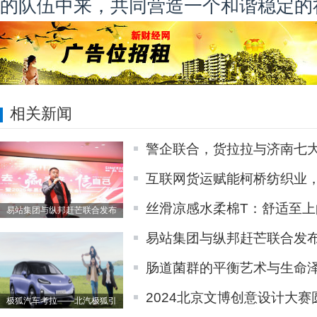
的队伍中来，共同营造一个和谐稳定的
相关新闻
警企联合，货拉拉与济南七
互联网货运赋能柯桥纺织业
丝滑凉感水柔棉T：舒适至上
易站集团与纵邦赶芒联合发布
易站集团与纵邦赶芒联合发
肠道菌群的平衡艺术与生命
2024北京文博创意设计大赛
极狐汽车考拉——北汽极狐引